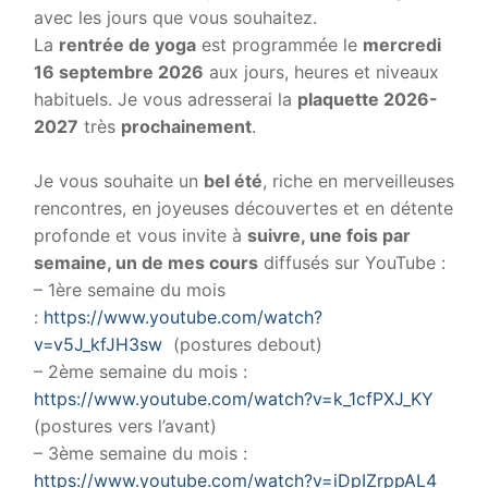
avec les jours que vous souhaitez.
La
rentrée de yoga
est programmée le
mercredi
16 septembre 2026
aux jours, heures et niveaux
habituels. Je vous adresserai la
plaquette 2026-
2027
très
prochainement
.
.
Je vous souhaite un
bel été
, riche en merveilleuses
rencontres, en joyeuses découvertes et en détente
profonde et vous invite à
suivre, une fois par
semaine, un de mes cours
diffusés sur YouTube :
– 1ère semaine du mois
:
https://www.youtube.com/watch?
v=v5J_kfJH3sw
(postures debout)
– 2ème semaine du mois :
https://www.youtube.com/watch?v=k_1cfPXJ_KY
(postures vers l’avant)
– 3ème semaine du mois :
https://www.youtube.com/watch?v=iDpIZrppAL4