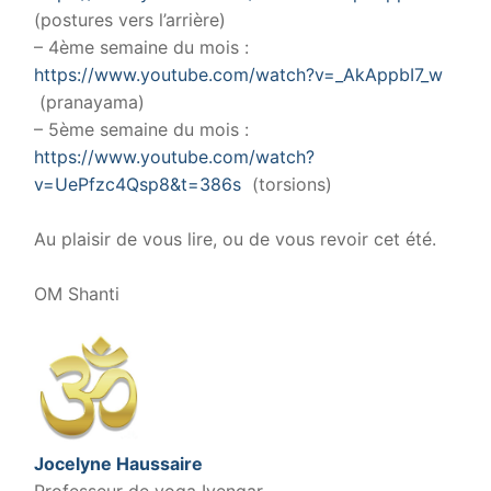
(postures vers l’arrière)
– 4ème semaine du mois :
https://www.youtube.com/watch?v=_AkAppbI7_w
(pranayama)
– 5ème semaine du mois :
https://www.youtube.com/watch?
v=UePfzc4Qsp8&t=386s
(torsions)
.
Au plaisir de vous lire, ou de vous revoir cet été.
.
OM Shanti
Jocelyne Haussaire
Professeur de yoga Iyengar