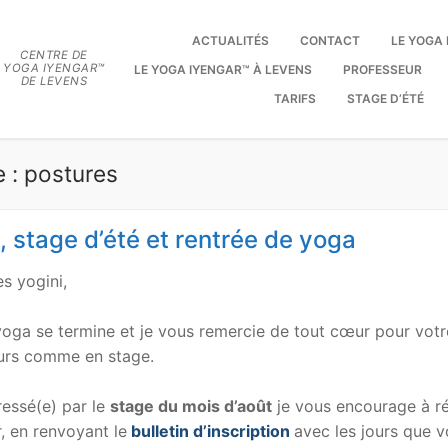
ACTUALITÉS
CONTACT
LE YOGA
CENTRE DE
YOGA IYENGAR™
LE YOGA IYENGAR™ À LEVENS
PROFESSEUR
DE LEVENS
TARIFS
STAGE D’ÉTÉ
e :
postures
, stage d’été et rentrée de yoga
s yogini,
oga se termine et je vous remercie de tout cœur pour vot
ours comme en stage.
ressé(e) par le
stage du mois d’août
je vous encourage à ré
, en renvoyant le
bulletin d’inscription
avec les jours que v