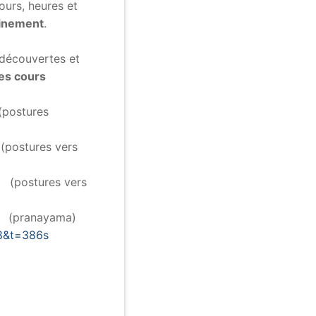
ours, heures et
inement
.
 découvertes et
mes cours
postures
postures vers
(postures vers
(pranayama)
8&t=386s