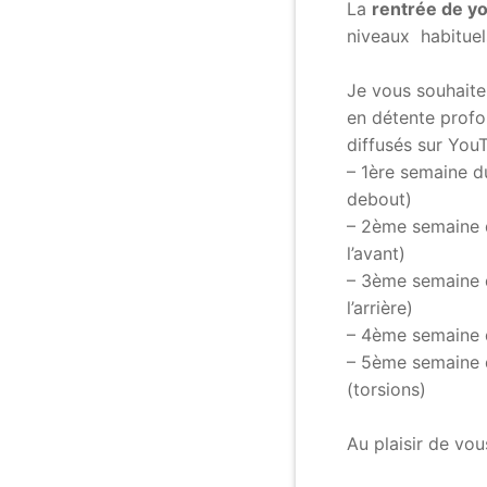
La
rentrée de y
niveaux habituel
.
Je vous souhait
en détente profo
diffusés sur You
– 1ère semaine d
debout)
– 2ème semaine 
l’avant)
– 3ème semaine 
l’arrière)
– 4ème semaine 
– 5ème semaine 
(torsions)
.
Au plaisir de vou
.