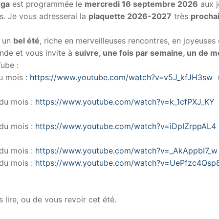
oga
est programmée le
mercredi 16 septembre 2026
aux j
s. Je vous adresserai la
plaquette 2026-2027
très
procha
e un
bel été
, riche en merveilleuses rencontres, en joyeuses
nde et vous invite à
suivre, une fois par semaine, un de 
Tube :
u mois :
https://www.youtube.com/watch?v=v5J_kfJH3sw
(
du mois :
https://www.youtube.com/watch?v=k_1cfPXJ_KY
(
du mois :
https://www.youtube.com/watch?v=iDpIZrppAL4
du mois :
https://www.youtube.com/watch?v=_AkAppbI7_w
du mois :
https://www.youtube.com/watch?v=UePfzc4Qsp
s lire, ou de vous revoir cet été.