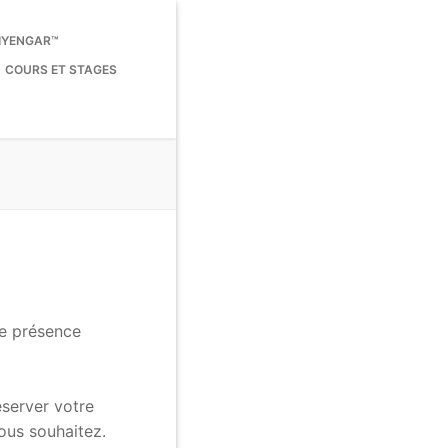
 IYENGAR™
COURS ET STAGES
re présence
server votre
ous souhaitez.