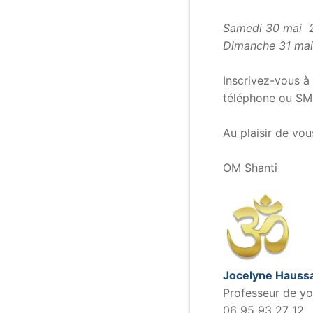
.
Samedi 30 mai 
Dimanche 31 ma
.
Inscrivez-vous à 
téléphone ou SM
.
Au plaisir de vo
.
OM Shanti
Jocelyne Haussa
Professeur de yo
06 95 93 27 12