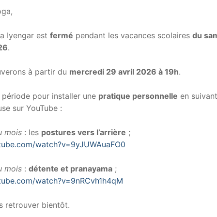
oga,
a Iyengar est
fermé
pendant les vacances scolaires
du sam
026
.
verons à partir du
mercredi 29 avril 2026 à 19h
.
 période pour installer une
pratique personnelle
en suivant
use sur YouTube :
u mois
: les
postures vers l’arrière
;
utube.com/watch?v=9yJUWAuaFO0
u mois
:
détente et pranayama
;
utube.com/watch?v=9nRCvh1h4qM
s retrouver bientôt.