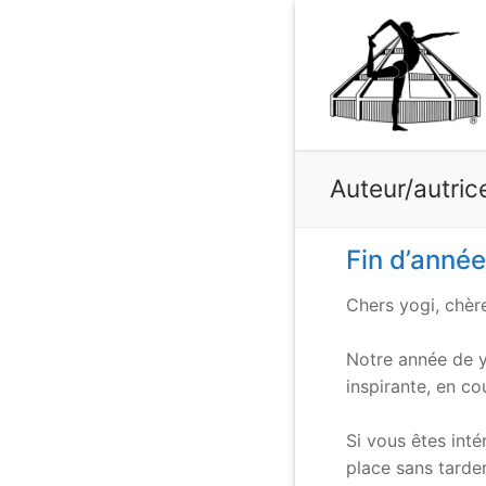
Aller
au
contenu
Auteur/autric
Fin d’année
Chers yogi, chère
.
Notre année de y
inspirante, en c
.
Si vous êtes inté
place sans tarder