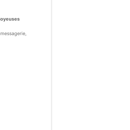
 joyeuses
e messagerie,